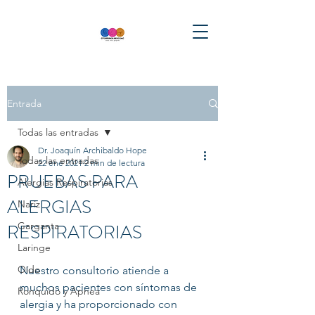
Entrada
Todas las entradas
Dr. Joaquín Archibaldo Hope
Todas las entradas
22 ene 2021
2 min de lectura
PRUEBAS PARA
Alergias Respiratorias
ALERGIAS
Nariz
RESPIRATORIAS
Garganta
Laringe
Oído
Nuestro consultorio atiende a 
muchos pacientes con síntomas de 
Ronquido y Apnea
alergia y ha proporcionado con 