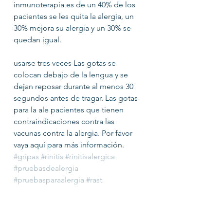
inmunoterapia es de un 40% de los 
pacientes se les quita la alergia, un 
30% mejora su alergia y un 30% se 
quedan igual.
usarse tres veces Las gotas se 
colocan debajo de la lengua y se 
dejan reposar durante al menos 30 
segundos antes de tragar. Las gotas 
para la ale pacientes que tienen 
contraindicaciones contra las 
vacunas contra la alergia. Por favor 
vaya aquí para más información.
#gripas
#rinitis
#rinitisalergica
#pruebasdealergia
#pruebasparaalergia
#rast
#inmunocap
#inmunoterapia
#vacunasparaalergias
#vacunascontraalergias