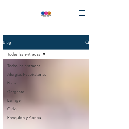
Blog
Todas las entradas
Todas las entradas
Alergias Respiratorias
Nariz
Garganta
Laringe
Oído
Ronquido y Apnea