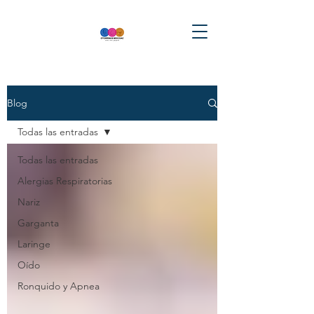
Blog
Todas las entradas
Todas las entradas
Alergias Respiratorias
Nariz
Garganta
Laringe
Oído
Ronquido y Apnea