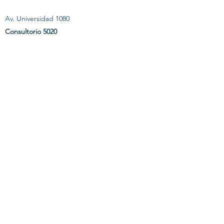
Av. Universidad 1080
Consultorio 5020
Xoco, Benito Juárez
CP 03330 Ciudad de México
Te.
55 5688 6807
HORARIO DE SERVICIO
Lunes - Viernes: 9:30 a. m. - 6 p. m.
Sábado y Domingo: cerrado
©2021 por Dr. Joaquín Archibaldo Hope Guerrero.
Creada con Wix.com