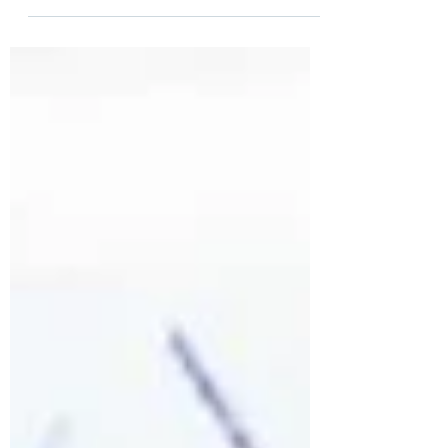
proporcionado con éxito tratamientos de
alergias a...