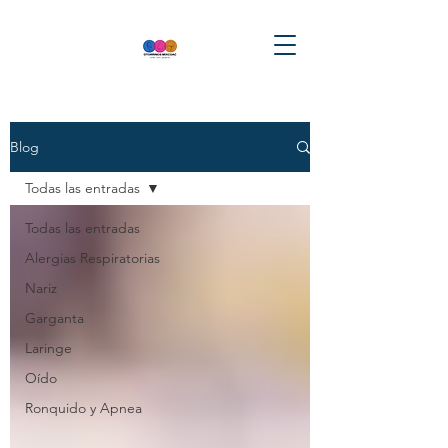
Blog
Todas las entradas
Todas las entradas
Alergias Respiratorias
Nariz
Garganta
Laringe
Oído
Ronquido y Apnea