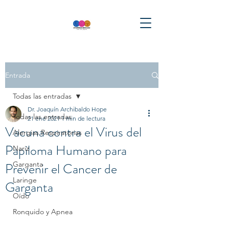
Entrada
Todas las entradas
Dr. Joaquín Archibaldo Hope
Todas las entradas
21 ene 2021
1 min de lectura
Vacuna contra el Virus del
Alergias Respiratorias
Papiloma Humano para
Nariz
Prevenir el Cancer de
Garganta
Laringe
Garganta
Oído
Ronquido y Apnea