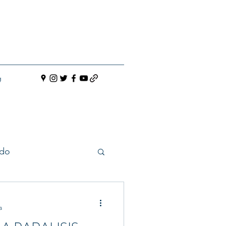
g
do
a