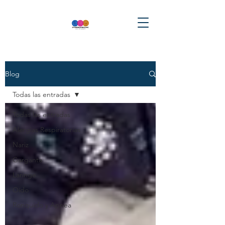
Blog
Todas las entradas
Todas las entradas
Alergias Respiratorias
Nariz
Garganta
Laringe
Oído
Ronquido y Apnea