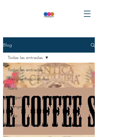
Blog
Todas las entradas
Todas las entradas
Alergias Respiratorias
Nariz
Garganta
Laringe
Oído
Ronquido y Apnea