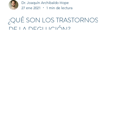
Dr. Joaquín Archibaldo Hope
27 ene 2021
1 min de lectura
¿QUÉ SON LOS TRASTORNOS
DE LA DEGLUCIÓN?
La disfagia o trastornos de la deglución, son
un grupo de enfermedades que dificultan o
imposibilitan el paso de los alimentos
sólidos,...