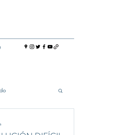
g
do
a