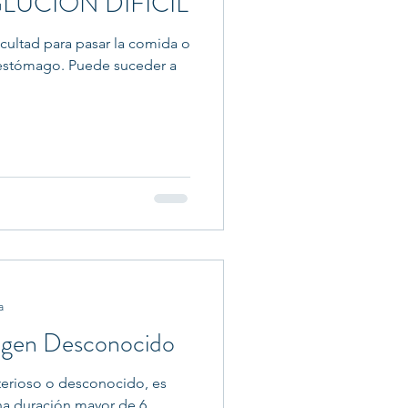
GLUCIÓN DIFÍCIL
ificultad para pasar la comida o
l estómago. Puede suceder a
a
igen Desconocido
terioso o desconocido, es
na duración mayor de 6