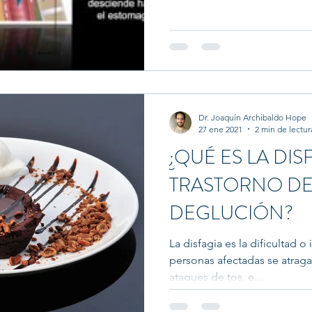
Dr. Joaquín Archibaldo Hope
27 ene 2021
2 min de lectur
¿QUÉ ES LA DIS
TRASTORNO DE
DEGLUCIÓN?
La disfagia es la dificultad o
personas afectadas se atraga
ataques de tos, e...