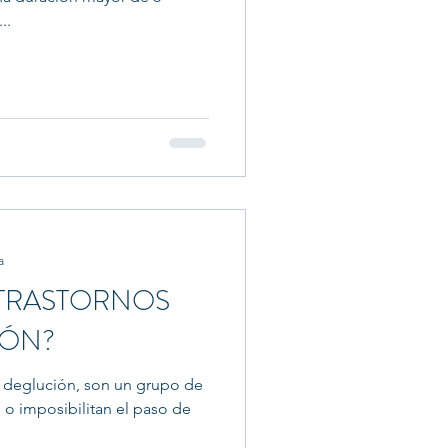
..
a
 TRASTORNOS
IÓN?
la deglución, son un grupo de
 o imposibilitan el paso de