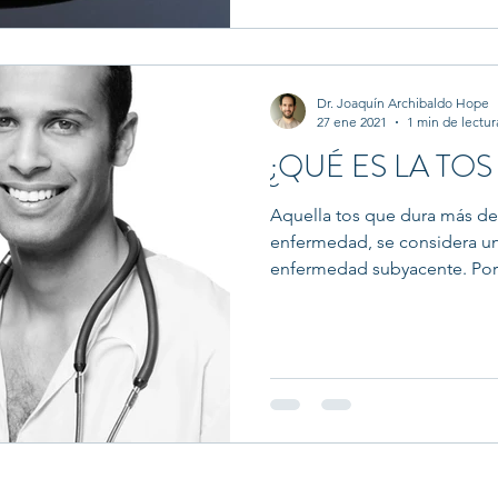
Dr. Joaquín Archibaldo Hope
27 ene 2021
1 min de lectur
¿QUÉ ES LA TO
Aquella tos que dura más d
enfermedad, se considera u
enfermedad subyacente. Por 