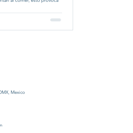
ntan al comer, esto provoca
CDMX, Mexico
om