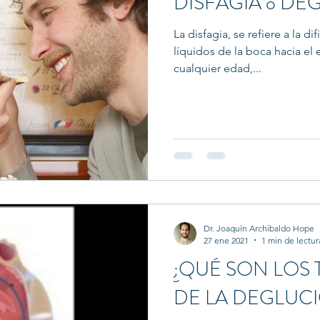
DISFAGIA o DE
La disfagia, se refiere a la d
líquidos de la boca hacia e
cualquier edad,...
Dr. Joaquín Archibaldo Hope
27 ene 2021
1 min de lectur
¿QUÉ SON LOS
DE LA DEGLUC