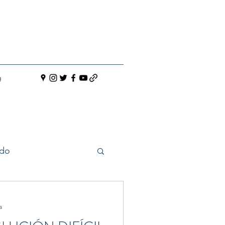
g
do
a