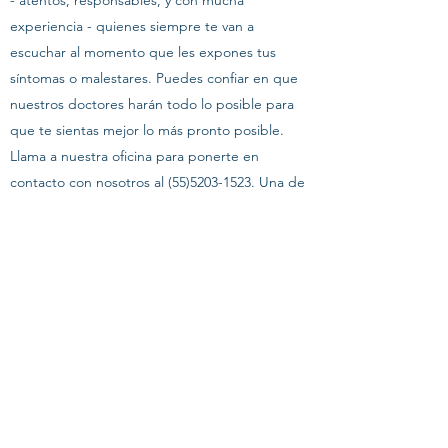
- atentos, responsables, y con mucha
experiencia - quienes siempre te van a
escuchar al momento que les expones tus
síntomas o malestares. Puedes confiar en que
nuestros doctores harán todo lo posible para
que te sientas mejor lo más pronto posible.
Llama a nuestra oficina para ponerte en
contacto con nosotros al
(55)5203-1523
. Una de
nuestras operadoras contestará tu llamada y
hará una cita para atenderte lo más pronto
posible. No es necesario vivir con dolor de
garganta - busca un remedio eficaz hoy con los
Otorrinos de Mixcoac.
©2021 por Dr. Joaquín Archibaldo Hope Guerrero.
Creada con Wix.com